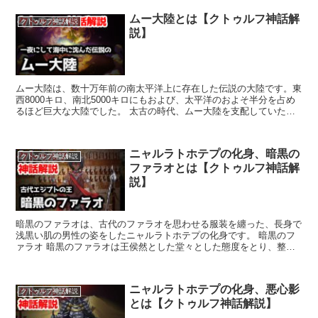
ムー大陸とは【クトゥルフ神話解
クトゥルフ神話解説
説】
ムー大陸は、数十万年前の南太平洋上に存在した伝説の大陸です。東
西8000キロ、南北5000キロにもおよび、太平洋のおよそ半分を占め
るほど巨大な大陸でした。 太古の時代、ムー大陸を支配していたの
は旧支配者クトゥルフとその眷属でした。しかし、星...
ニャルラトホテプの化身、暗黒の
クトゥルフ神話解説
ファラオとは【クトゥルフ神話解
説】
暗黒のファラオは、古代のファラオを思わせる服装を纏った、長身で
浅黒い肌の男性の姿をしたニャルラトホテプの化身です。 暗黒のフ
ァラオ 暗黒のファラオは王侯然とした堂々とした態度をとり、整っ
た顔立ちに物憂い視線を湛え、邪悪な魅力を備えています。...
ニャルラトホテプの化身、悪心影
クトゥルフ神話解説
とは【クトゥルフ神話解説】