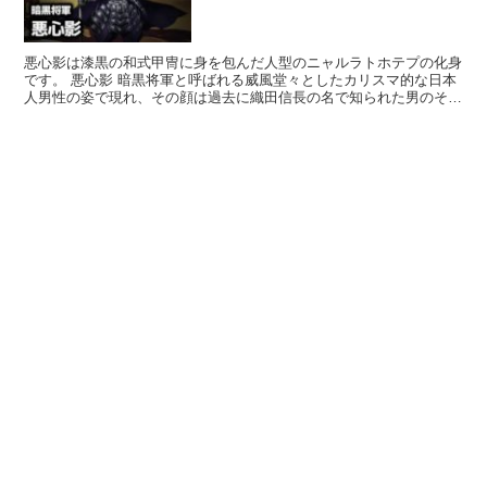
悪心影は漆黒の和式甲冑に身を包んだ人型のニャルラトホテプの化身
です。 悪心影 暗黒将軍と呼ばれる威風堂々としたカリスマ的な日本
人男性の姿で現れ、その顔は過去に織田信長の名で知られた男のそれ
です。 日本における乱世と戦乱の背後にはこの化身の影...