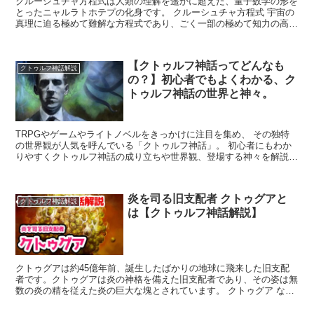
クルーシュチャ方程式は人類の理解を遥かに超えた、量子数学の形を
とったニャルラトホテプの化身です。 クルーシュチャ方程式 宇宙の
真理に迫る極めて難解な方程式であり、ごく一部の極めて知力の高い
人間以外は解く試みすらできません。具体的にはINTが...
【クトゥルフ神話ってどんなも
クトゥルフ神話解説
の？】初心者でもよくわかる、ク
トゥルフ神話の世界と神々。
TRPGやゲームやライトノベルをきっかけに注目を集め、 その独特
の世界観が人気を呼んでいる「クトゥルフ神話」。 初心者にもわか
りやすくクトゥルフ神話の成り立ちや世界観、登場する神々を解説し
ます！！ クトゥルフ神話の成り立ち パパラチャ さて...
炎を司る旧支配者 クトゥグアと
クトゥルフ神話解説
は【クトゥルフ神話解説】
クトゥグアは約45億年前、誕生したばかりの地球に飛来した旧支配
者です。クトゥグアは炎の神格を備えた旧支配者であり、その姿は無
数の炎の精を従えた炎の巨大な塊とされています。 クトゥグア なぜ
クトゥグアが地球に飛来したのか、その理由は定かではあ...