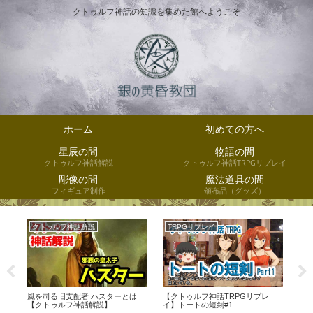
クトゥルフ神話の知識を集めた館へようこそ
ホーム
初めての方へ
星辰の間
物語の間
クトゥルフ神話解説
クトゥルフ神話TRPGリプレイ
彫像の間
魔法道具の間
フィギュア制作
頒布品（グッズ）
クトゥルフ神話解説
TRPGリプレイ
T
風を司る旧支配者 ハスターとは
【クトゥルフ神話TRPGリプレ
【ク
ク
【クトゥルフ神話解説】
イ】トートの短剣#1
イ】