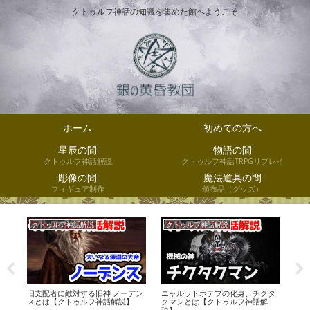
クトゥルフ神話の知識を集めた館へようこそ
ホーム
初めての方へ
星辰の間
物語の間
クトゥルフ神話解説
クトゥルフ神話TRPGリプレイ
彫像の間
魔法道具の間
フィギュア制作
頒布品（グッズ）
クトゥルフ神話解説
クトゥルフ神話解説
ク
女
旧支配者に敵対する旧神 ノーデン
ニャルラトホテプの化身、チクタ
外な
スとは【クトゥルフ神話解説】
クマンとは【クトゥルフ神話解
ラ
説】
解